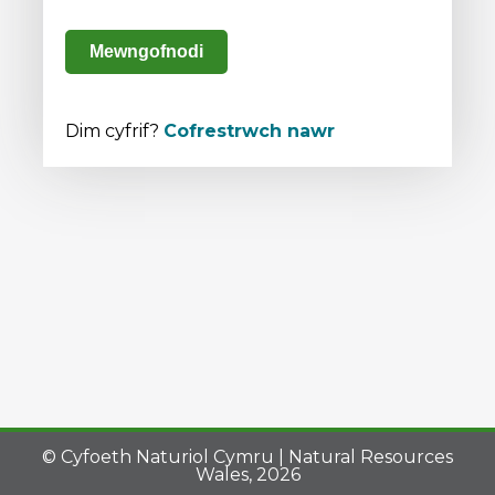
Mewngofnodi
Dim cyfrif?
Cofrestrwch nawr
© Cyfoeth Naturiol Cymru | Natural Resources
Wales, 2026