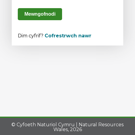
Mewngofnodi
Dim cyfrif?
Cofrestrwch nawr
© Cyfoeth Naturiol Cymru | Natural Resources
Wales, 2026