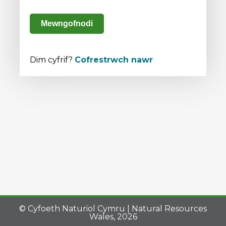
Mewngofnodi
Dim cyfrif?
Cofrestrwch nawr
© Cyfoeth Naturiol Cymru | Natural Resources
Wales, 2026