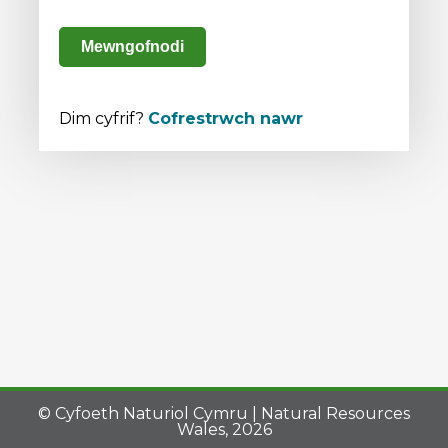
Mewngofnodi
Dim cyfrif?
Cofrestrwch nawr
© Cyfoeth Naturiol Cymru | Natural Resources
Wales, 2026